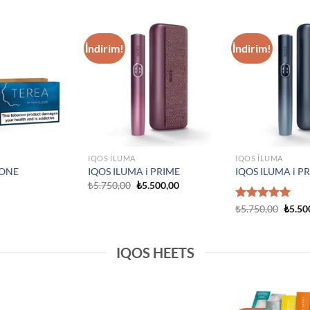
IQOS ILUMA
Add to
Add to
IQOS Iluma i One
wishlist
wishlist
₺
3.750,00
IQOS ILUMA
rime Neon
IQOS Iluma Prime Stardrift
d Edition
Limited Edition
₺
4.500,00
IQOS HEETS