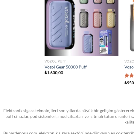
wishlist
wishlist
STOKTA YOK
TÜM ÜRÜNLER
ATOM
land Man Iced 100ml
VOOPOO PNP MTL Yedek Pod Kartuş
SMOK
₺
0,00
₺
0,0
Elektronik sigara teknolojileri son yıllarda büyük bir gelişim göstererek
puff cihazlar, pod sistemleri, mod cihazları ve ısıtmalı tütün ürünleri
kalit
Buhardeposu.com, elektronik sigara sektöründe dünyanın en çok tercih e