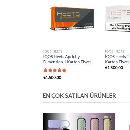
Add to
Add to
wishlist
wishlist
S
IQOS HEETS
IQOS HEETS
s Creation Yugen 1
İQOS Heets Amber 1 Karton
İQOS Heets Y
atı
Fiyatı
Fiyatı
₺
1.500,00
₺
1.500,00
EN ÇOK SATILAN ÜRÜNLER
Add to
Add to