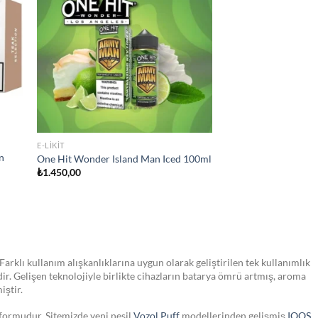
list
wishlist
STOKTA YOK
JULL SIGARA
JUUL2 Polar Menthol Kartuş
₺
750,00
Farklı kullanım alışkanlıklarına uygun olarak geliştirilen tek kullanımlık
dir. Gelişen teknolojiyle birlikte cihazların batarya ömrü artmış, aroma
iştir.
tformudur. Sitemizde yeni nesil
Vozol Puff
modellerinden gelişmiş
IQOS