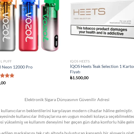
wishlist
wish
STOKTA YOK
IZER
ATOMIZER
 Novo Pod Kartuşu
Smok Vape Pen 22 Coil
0
₺
1.300,00
Elektronik Sigara Dünyasının Güvenilir Adresi
 kullanıcıların beklentilerini karşılayan modern cihazlar hâline gelmiştir. 
 sayesinde kullanıcılar ihtiyaçlarına en uygun modeli kolayca seçebilmekte
esi yükselmiş ve kullanım deneyimi her geçen gün daha konforlu hâle gelm
dilen markalarını tek çatı altında buluşturan kapsamlı bir alışveriş pla