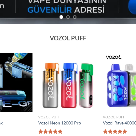
VOZOL PUFF
Add to
Add to
wishlist
wishlist
VOZOL PUFF
VOZOL PUFF
0000 Puff
Elf Bar Raya D2 20000 Puff
Vozol Gear 50000
₺
1.600,00