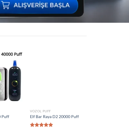
Add to
Add to
wishlist
wishlist
VOZOL PUFF
İNDIRIM ÜRÜNLER
 Puff
Vozol Vista 40000 Puff
Vozol Star 40000 Puf
₺
1.300,00