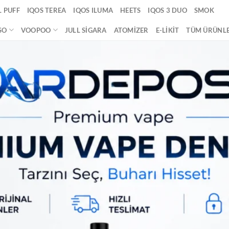
 PUFF
IQOS TEREA
IQOS ILUMA
HEETS
IQOS 3 DUO
SMOK
SO
VOOPOO
JULL SIGARA
ATOMIZER
E-LIKIT
TÜM ÜRÜNL