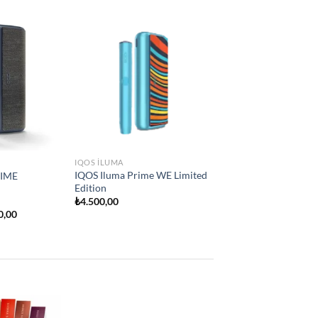
Add to
Add to
wishlist
wishlist
IQOS ILUMA
İQOS İLUMA ONE
₺
2.250,00