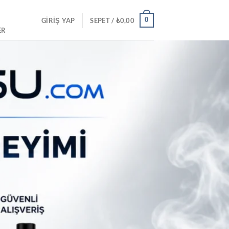
0
GIRIŞ YAP
SEPET /
₺
0,00
ER