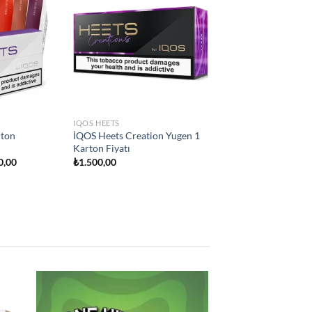
Add to
Add to
wishlist
wishlist
IQOS HEETS
ity
İQOS Heets Teak Selection 1
on Fiyatı
Karton Fiyatı
₺
1.500,00
 to
Add to