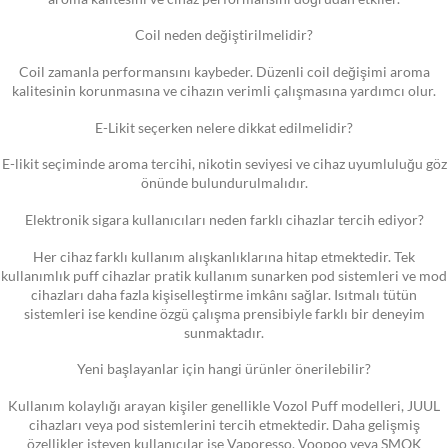
Coil neden değiştirilmelidir?
Coil zamanla performansını kaybeder. Düzenli coil değişimi aroma
kalitesinin korunmasına ve cihazın verimli çalışmasına yardımcı olur.
E-Likit seçerken nelere dikkat edilmelidir?
E-likit seçiminde aroma tercihi, nikotin seviyesi ve cihaz uyumluluğu göz
önünde bulundurulmalıdır.
Elektronik sigara kullanıcıları neden farklı cihazlar tercih ediyor?
Her cihaz farklı kullanım alışkanlıklarına hitap etmektedir. Tek
kullanımlık puff cihazlar pratik kullanım sunarken pod sistemleri ve mod
cihazları daha fazla kişiselleştirme imkânı sağlar. Isıtmalı tütün
sistemleri ise kendine özgü çalışma prensibiyle farklı bir deneyim
sunmaktadır.
Yeni başlayanlar için hangi ürünler önerilebilir?
Kullanım kolaylığı arayan kişiler genellikle Vozol Puff modelleri, JUUL
cihazları veya pod sistemlerini tercih etmektedir. Daha gelişmiş
özellikler isteyen kullanıcılar ise Vaporesso, Voopoo veya SMOK