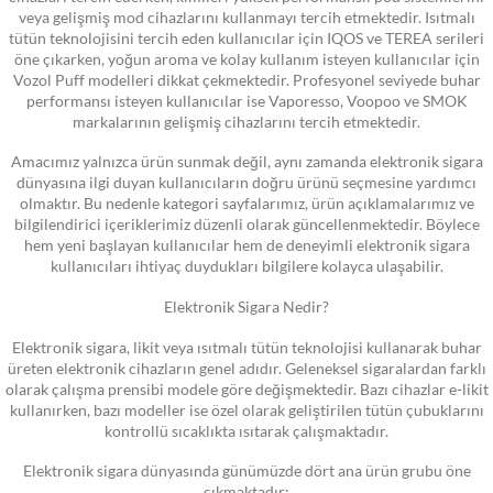
veya gelişmiş mod cihazlarını kullanmayı tercih etmektedir. Isıtmalı
tütün teknolojisini tercih eden kullanıcılar için IQOS ve TEREA serileri
öne çıkarken, yoğun aroma ve kolay kullanım isteyen kullanıcılar için
Vozol Puff modelleri dikkat çekmektedir. Profesyonel seviyede buhar
performansı isteyen kullanıcılar ise Vaporesso, Voopoo ve SMOK
markalarının gelişmiş cihazlarını tercih etmektedir.
Amacımız yalnızca ürün sunmak değil, aynı zamanda elektronik sigara
dünyasına ilgi duyan kullanıcıların doğru ürünü seçmesine yardımcı
olmaktır. Bu nedenle kategori sayfalarımız, ürün açıklamalarımız ve
bilgilendirici içeriklerimiz düzenli olarak güncellenmektedir. Böylece
hem yeni başlayan kullanıcılar hem de deneyimli elektronik sigara
kullanıcıları ihtiyaç duydukları bilgilere kolayca ulaşabilir.
Elektronik Sigara Nedir?
Elektronik sigara, likit veya ısıtmalı tütün teknolojisi kullanarak buhar
üreten elektronik cihazların genel adıdır. Geleneksel sigaralardan farklı
olarak çalışma prensibi modele göre değişmektedir. Bazı cihazlar e-likit
kullanırken, bazı modeller ise özel olarak geliştirilen tütün çubuklarını
kontrollü sıcaklıkta ısıtarak çalışmaktadır.
Elektronik sigara dünyasında günümüzde dört ana ürün grubu öne
çıkmaktadır: