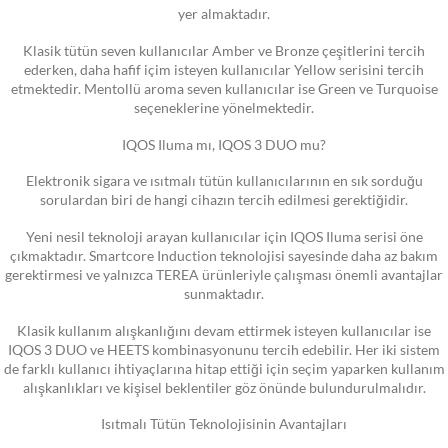
yer almaktadır.
Klasik tütün seven kullanıcılar Amber ve Bronze çeşitlerini tercih
ederken, daha hafif içim isteyen kullanıcılar Yellow serisini tercih
etmektedir. Mentollü aroma seven kullanıcılar ise Green ve Turquoise
seçeneklerine yönelmektedir.
IQOS Iluma mı, IQOS 3 DUO mu?
Elektronik sigara ve ısıtmalı tütün kullanıcılarının en sık sorduğu
sorulardan biri de hangi cihazın tercih edilmesi gerektiğidir.
Yeni nesil teknoloji arayan kullanıcılar için IQOS Iluma serisi öne
çıkmaktadır. Smartcore Induction teknolojisi sayesinde daha az bakım
gerektirmesi ve yalnızca TEREA ürünleriyle çalışması önemli avantajlar
sunmaktadır.
Klasik kullanım alışkanlığını devam ettirmek isteyen kullanıcılar ise
IQOS 3 DUO ve HEETS kombinasyonunu tercih edebilir. Her iki sistem
de farklı kullanıcı ihtiyaçlarına hitap ettiği için seçim yaparken kullanım
alışkanlıkları ve kişisel beklentiler göz önünde bulundurulmalıdır.
Isıtmalı Tütün Teknolojisinin Avantajları