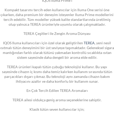
IQOS Iluma Prime i
Kompakt tasarımı tercih eden kullanıcılar için Iluma One serisi öne
çıkarken, daha premium bir deneyim isteyenler Iluma Prime modellerini
tercih edebilir. Tüm modeller yüksek kalite standartlarında üretilmiş
olup yalnızca TEREA ürünleriyle uyumlu olarak çalışmaktadır.
TEREA Çeşitleri ile Zengin Aroma Dünyası
IQOS Iluma kullanıcıları için özel olarak geliştirilen
TEREA
, yeni nesil
ısıtmalı tütün deneyimini bir üst seviyeye taşımaktadır. Geleneksel sigara
mantığından farklı olarak tütünü yakmadan kontrollü sıcaklıkta ısıtan
sistem sayesinde daha dengeli bir aroma elde edilir.
TEREA ürünleri kapalı tütün çubuğu teknolojisi kullanır. Bu yapı
sayesinde cihazın iç kısmı daha temiz kalırken kullanım sırasında tütün
parçacıkları dışarı çıkmaz. Bu teknoloji aynı zamanda cihazın bakım
ihtiyacını azaltır ve daha konforlu bir kullanım sunar.
En Çok Tercih Edilen TEREA Aromaları
TEREA ailesi oldukça geniş aroma seçeneklerine sahiptir.
Klasik tütün seven kullanıcılar için;