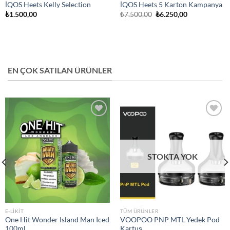
İQOS Heets Kelly Selection
İQOS Heets 5 Karton Kampanya
Orijinal
Şu
₺
1.500,00
₺
7.500,00
₺
6.250,00
fiyat:
andaki
₺7.500,00.
fiyat:
₺6.250,00.
EN ÇOK SATILAN ÜRÜNLER
Add to
Add to
wishlist
wishlist
STOKTA YOK
E-LIKIT
TÜM ÜRÜNLER
One Hit Wonder Island Man Iced
VOOPOO PNP MTL Yedek Pod
100ml
Kartuş