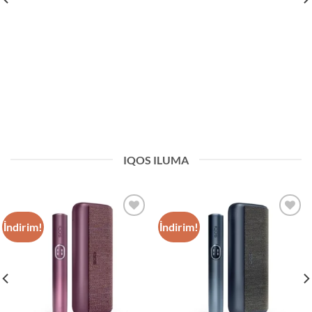
IQOS ILUMA
İndirim!
İndirim!
Add to
Add to
wishlist
wishlist