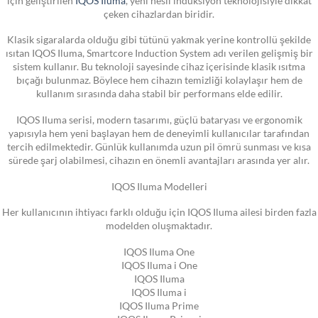
çeken cihazlardan biridir.
Klasik sigaralarda olduğu gibi tütünü yakmak yerine kontrollü şekilde
ısıtan IQOS Iluma, Smartcore Induction System adı verilen gelişmiş bir
sistem kullanır. Bu teknoloji sayesinde cihaz içerisinde klasik ısıtma
bıçağı bulunmaz. Böylece hem cihazın temizliği kolaylaşır hem de
kullanım sırasında daha stabil bir performans elde edilir.
IQOS Iluma serisi, modern tasarımı, güçlü bataryası ve ergonomik
yapısıyla hem yeni başlayan hem de deneyimli kullanıcılar tarafından
tercih edilmektedir. Günlük kullanımda uzun pil ömrü sunması ve kısa
sürede şarj olabilmesi, cihazın en önemli avantajları arasında yer alır.
IQOS Iluma Modelleri
Her kullanıcının ihtiyacı farklı olduğu için IQOS Iluma ailesi birden fazla
modelden oluşmaktadır.
IQOS Iluma One
IQOS Iluma i One
IQOS Iluma
IQOS Iluma i
IQOS Iluma Prime