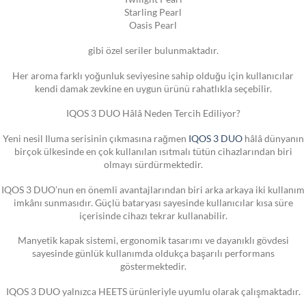
Starling Pearl
Oasis Pearl
gibi özel seriler bulunmaktadır.
Her aroma farklı yoğunluk seviyesine sahip olduğu için kullanıcılar
kendi damak zevkine en uygun ürünü rahatlıkla seçebilir.
IQOS 3 DUO Hâlâ Neden Tercih Ediliyor?
Yeni nesil Iluma serisinin çıkmasına rağmen
IQOS 3 DUO
hâlâ dünyanın
birçok ülkesinde en çok kullanılan ısıtmalı tütün cihazlarından biri
olmayı sürdürmektedir.
IQOS 3 DUO’nun en önemli avantajlarından biri arka arkaya iki kullanım
imkânı sunmasıdır. Güçlü bataryası sayesinde kullanıcılar kısa süre
içerisinde cihazı tekrar kullanabilir.
Manyetik kapak sistemi, ergonomik tasarımı ve dayanıklı gövdesi
sayesinde günlük kullanımda oldukça başarılı performans
göstermektedir.
IQOS 3 DUO yalnızca HEETS ürünleriyle uyumlu olarak çalışmaktadır.