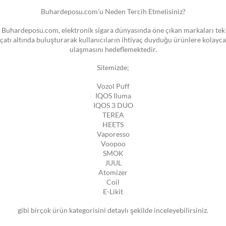
Buhardeposu.com’u Neden Tercih Etmelisiniz?
Buhardeposu.com, elektronik sigara dünyasında öne çıkan markaları tek
çatı altında buluşturarak kullanıcıların ihtiyaç duyduğu ürünlere kolayca
ulaşmasını hedeflemektedir.
Sitemizde;
Vozol Puff
IQOS Iluma
IQOS 3 DUO
TEREA
HEETS
Vaporesso
Voopoo
SMOK
JUUL
Atomizer
Coil
E-Likit
gibi birçok ürün kategorisini detaylı şekilde inceleyebilirsiniz.