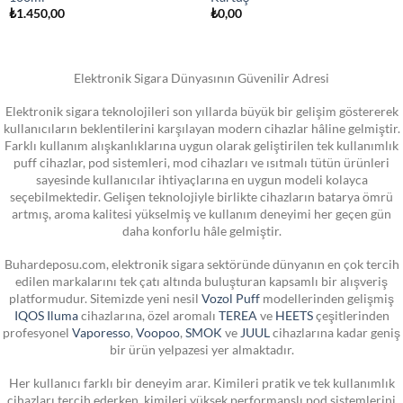
₺
1.450,00
₺
0,00
Elektronik Sigara Dünyasının Güvenilir Adresi
Elektronik sigara teknolojileri son yıllarda büyük bir gelişim göstererek
kullanıcıların beklentilerini karşılayan modern cihazlar hâline gelmiştir.
Farklı kullanım alışkanlıklarına uygun olarak geliştirilen tek kullanımlık
puff cihazlar, pod sistemleri, mod cihazları ve ısıtmalı tütün ürünleri
sayesinde kullanıcılar ihtiyaçlarına en uygun modeli kolayca
seçebilmektedir. Gelişen teknolojiyle birlikte cihazların batarya ömrü
artmış, aroma kalitesi yükselmiş ve kullanım deneyimi her geçen gün
daha konforlu hâle gelmiştir.
Buhardeposu.com, elektronik sigara sektöründe dünyanın en çok tercih
edilen markalarını tek çatı altında buluşturan kapsamlı bir alışveriş
platformudur. Sitemizde yeni nesil
Vozol Puff
modellerinden gelişmiş
IQOS Iluma
cihazlarına, özel aromalı
TEREA
ve
HEETS
çeşitlerinden
profesyonel
Vaporesso
,
Voopoo
,
SMOK
ve
JUUL
cihazlarına kadar geniş
bir ürün yelpazesi yer almaktadır.
Her kullanıcı farklı bir deneyim arar. Kimileri pratik ve tek kullanımlık
cihazları tercih ederken, kimileri yüksek performanslı pod sistemlerini