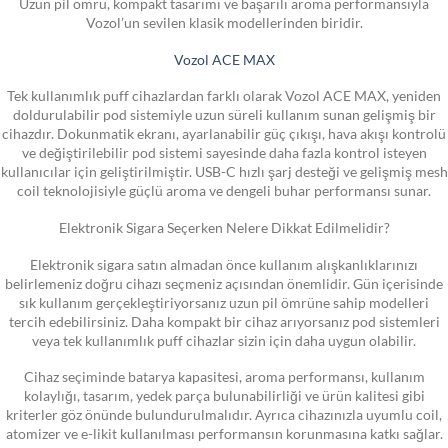
Uzun pil ömrü, kompakt tasarımı ve başarılı aroma performansıyla
Vozol’un sevilen klasik modellerinden biridir.
Vozol ACE MAX
Tek kullanımlık puff cihazlardan farklı olarak Vozol ACE MAX, yeniden
doldurulabilir pod sistemiyle uzun süreli kullanım sunan gelişmiş bir
cihazdır. Dokunmatik ekranı, ayarlanabilir güç çıkışı, hava akışı kontrolü
ve değiştirilebilir pod sistemi sayesinde daha fazla kontrol isteyen
kullanıcılar için geliştirilmiştir. USB-C hızlı şarj desteği ve gelişmiş mesh
coil teknolojisiyle güçlü aroma ve dengeli buhar performansı sunar.
Elektronik Sigara Seçerken Nelere Dikkat Edilmelidir?
Elektronik sigara satın almadan önce kullanım alışkanlıklarınızı
belirlemeniz doğru cihazı seçmeniz açısından önemlidir. Gün içerisinde
sık kullanım gerçekleştiriyorsanız uzun pil ömrüne sahip modelleri
tercih edebilirsiniz. Daha kompakt bir cihaz arıyorsanız pod sistemleri
veya tek kullanımlık puff cihazlar sizin için daha uygun olabilir.
Cihaz seçiminde batarya kapasitesi, aroma performansı, kullanım
kolaylığı, tasarım, yedek parça bulunabilirliği ve ürün kalitesi gibi
kriterler göz önünde bulundurulmalıdır. Ayrıca cihazınızla uyumlu coil,
atomizer ve e-likit kullanılması performansın korunmasına katkı sağlar.