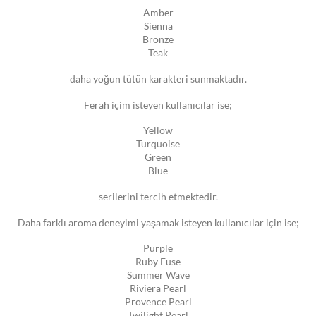
Amber
Sienna
Bronze
Teak
daha yoğun tütün karakteri sunmaktadır.
Ferah içim isteyen kullanıcılar ise;
Yellow
Turquoise
Green
Blue
serilerini tercih etmektedir.
Daha farklı aroma deneyimi yaşamak isteyen kullanıcılar için ise;
Purple
Ruby Fuse
Summer Wave
Riviera Pearl
Provence Pearl
Twilight Pearl