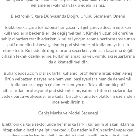
gelişmeleri yakından takip edebilirsiniz.
Elektronik Sigara Dünyasında Doğru Ürünü Seçmenin Önemi
Elektronik sigara teknolojisi her geçen yıl gelişmeye devam ederken
kullanıcıların beklentileri de değişmektedir. Kimileri uzun pil ömrüne
sahip cihazları tercih ederken, kimileri yoğun aroma performansı sunan
puff modellerini veya gelişmiş pod sistemlerini kullanmayı tercih
etmektedir. Bu nedenle doğru ürünü seçerken yalnızca tasarıma değil,
cihazın teknik özelliklerine, kullanım amacına ve uyumlu aksesuarlarına
da dikkat edilmelidir.
Buhardeposu.com olarak farklı kullanıcı profillerine hitap eden geniş
ürün yelpazemiz sayesinde hem yeni başlayanlara hem de deneyimli
kullanıcılara uygun çözümler sunuyoruz. Tek kullanımlık puff
cihazlardan profesyonel pod sistemlerine, ısıtmalı tütün cihazlarından
yedek parça ve aksesuarlara kadar birçok ürünü tek platform üzerinden
inceleyebilirsiniz.
Geniş Marka ve Model Seçeneği
Elektronik sigara sektöründe her marka farklı kullanım alışkanlıklarına
hitap eden cihazlar geliştirmektedir. Bu nedenle ürün seçimi yaparken
sadece marka ismine değil, modelin teknik özelliklerine de dikkat