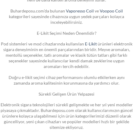
Buhardeposu.com’da bulunan
Vaporesso Coil
ve
Voopoo Coil
kategorileri sayesinde cihazınıza uygun yedek parçaları kolayca
inceleyebilirsiniz.
E-Likit Seçimi Neden Önemlidir?
Pod sistemleri ve mod cihazlarında kullanılan
E-Likit
ürünleri elektronik
sigara deneyiminin en önemli parçalarından biridir. Meyve aromaları,
mentollü seçenekler, tatlı aromalar ve klasik tütün tatları gibi farklı
seçenekler sayesinde kullanıcılar kendi damak zevklerine uygun
aromaları tercih edebilir.
Doğru e-likit seçimi cihaz performansını olumlu etkilerken aynı
zamanda aroma kalitesinin korunmasına da yardımcı olur.
Sürekli Gelişen Ürün Yelpazesi
Elektronik sigara teknolojileri sürekli gelişmekte ve her yıl yeni modeller
piyasaya çıkmaktadır. Buhardeposu.com olarak kullanıcılarımızın güncel
ürünlere kolayca ulaşabilmesi için ürün kategorilerimizi düzenli olarak
güncelliyor, yeni çıkan cihazları ve popüler modelleri hızlı bir şekilde
sitemize ekliyoruz.