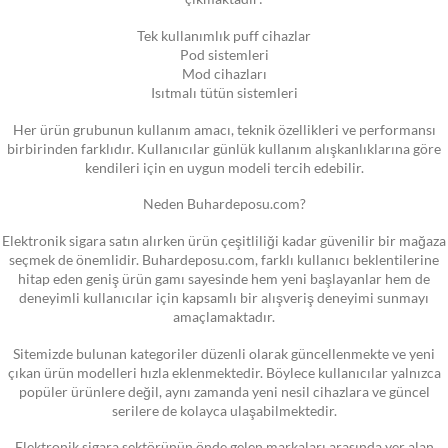
Tek kullanımlık puff cihazlar
Pod sistemleri
Mod cihazları
Isıtmalı tütün sistemleri
Her ürün grubunun kullanım amacı, teknik özellikleri ve performansı
birbirinden farklıdır. Kullanıcılar günlük kullanım alışkanlıklarına göre
kendileri için en uygun modeli tercih edebilir.
Neden Buhardeposu.com?
Elektronik sigara satın alırken ürün çeşitliliği kadar güvenilir bir mağaza
seçmek de önemlidir. Buhardeposu.com, farklı kullanıcı beklentilerine
hitap eden geniş ürün gamı sayesinde hem yeni başlayanlar hem de
deneyimli kullanıcılar için kapsamlı bir alışveriş deneyimi sunmayı
amaçlamaktadır.
Sitemizde bulunan kategoriler düzenli olarak güncellenmekte ve yeni
çıkan ürün modelleri hızla eklenmektedir. Böylece kullanıcılar yalnızca
popüler ürünlere değil, aynı zamanda yeni nesil cihazlara ve güncel
serilere de kolayca ulaşabilmektedir.
Elektronik sigara sektörünün önde gelen markaları arasında yer alan