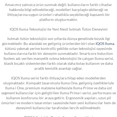
Amacımız yalnızca ürün sunmak değil; kullanıcıların farklı cihazlar
hakkında bilgi edinebileceği, modelleri karşılaştırabileceği ve
ihtiyaçlarına uygun ürünleri rahatlıkla seçebileceği kapsamlı bir
platform oluşturmaktır.
IQOS Iluma Teknolojisi ile Yeni Nesil Isıtmalı Tütün Deneyimi
Isıtmalı tütün teknolojisi son yıllarda dünya genelinde büyük ilgi
görmektedir. Bu alandaki en gelişmiş ürünlerden biri olan
IQOS Iluma
,
tütünü yakmak yerine kontrollü şekilde ısıtan teknolojisi sayesinde
kullanıcılarına farklı bir deneyim sunmaktadır. Smartcore Induction
System adı verilen manyetik ısıtma teknolojisi ile çalışan Iluma serisi,
klasik bıçaklı sistemlerden farklı olarak daha kolay kullanım ve daha
pratik temizlik avantajı sağlar.
IQOS Iluma serisi farklı ihtiyaçlara hitap eden modellerden
oluşmaktadır. Kompakt tasarımıyla Iluma One, gelişmiş özellikleriyle
Iluma i One, premium malzeme kalitesiyle Iluma Prime ve daha üst
segment kullanıcılar için geliştirilen Iluma Prime i serisi, performans ve
kullanım konforunu bir araya getirir. Ergonomik yapıları, uzun pil
ömürleri ve modern tasarımları sayesinde hem yeni kullanıcılar hem de
deneyimli kullanıcılar tarafından tercih edilmektedir.