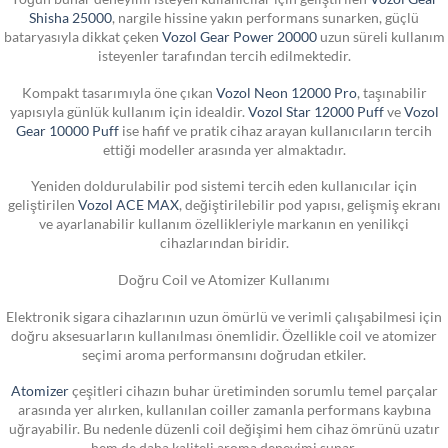
Shisha 25000
, nargile hissine yakın performans sunarken, güçlü
bataryasıyla dikkat çeken
Vozol Gear Power 20000
uzun süreli kullanım
isteyenler tarafından tercih edilmektedir.
Kompakt tasarımıyla öne çıkan
Vozol Neon 12000 Pro
, taşınabilir
yapısıyla günlük kullanım için idealdir.
Vozol Star 12000 Puff
ve
Vozol
Gear 10000 Puff
ise hafif ve pratik cihaz arayan kullanıcıların tercih
ettiği modeller arasında yer almaktadır.
Yeniden doldurulabilir pod sistemi tercih eden kullanıcılar için
geliştirilen
Vozol ACE MAX
, değiştirilebilir pod yapısı, gelişmiş ekranı
ve ayarlanabilir kullanım özellikleriyle markanın en yenilikçi
cihazlarından biridir.
Doğru Coil ve Atomizer Kullanımı
Elektronik sigara cihazlarının uzun ömürlü ve verimli çalışabilmesi için
doğru aksesuarların kullanılması önemlidir. Özellikle coil ve atomizer
seçimi aroma performansını doğrudan etkiler.
Atomizer
çeşitleri cihazın buhar üretiminden sorumlu temel parçalar
arasında yer alırken, kullanılan coiller zamanla performans kaybına
uğrayabilir. Bu nedenle düzenli coil değişimi hem cihaz ömrünü uzatır
hem de daha kaliteli aroma deneyimi sunar.