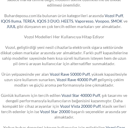
edilmesi önemlidir.
Buhardeposu.com’da bulunan ürün kategorileri arasında
Vozol Puff
,
IQOS Iluma
,
TEREA
,
IQOS 3 DUO
,
HEETS
,
Vaporesso
,
Voopoo
,
SMOK
ve
JUUL
gibi dünyanın en çok tercih edilen markaları yer almaktadır.
Vozol Modelleri Her Kullanıcıya Hitap Ediyor
Vozol, geliştirdiği yeni nesil cihazlarla elektronik sigara sektöründe
dikkat çeken markalar arasında yer almaktadır. Farklı puff kapasitelerine
sahip modeller sayesinde hem kısa süreli kullanım isteyen hem de uzun
pil ömrü arayan kullanıcılar için alternatifler sunmaktadır.
Ürün yelpazesinde yer alan
Vozol Rave 50000 Puff
, yüksek kapasitesiyle
uzun süre kullanım sunarken,
Vozol Rave 40000 Puff
gelişmiş çekim
modları ve güçlü aroma performansıyla öne çıkmaktadır.
Günlük kullanım için tercih edilen
Vozol Star 40000 Puff
, şık tasarımı ve
dengeli performansıyla kullanıcıların beğenisini kazanmıştır. Daha
kompakt bir cihaz arayanlar için
Vozol Vista 20000 Puff
, klasik serileri
tercih edenler için ise
Vozol Star 20000
başarılı seçenekler arasında yer
almaktadır.
Yoğun buhar deneyimi isteyen kullanıcılar için geliştirilen
Vozol Gear