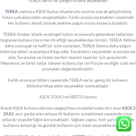
TEREA Serisi ile Zengin Aroma Seçenekleri
TEREA
, yalnızca IQOS Iluma cihazlarıyla uyumlu olarak geliştirilmiş
tütün çubuklarından oluşmaktadır. Farklı aroma seçenekleri sayesinde
her kullanıcı kendi damak zevkine uygun ürünü kolayca bulabilir.
TEREA Amber, klasik ve dengeli tütün aromasıyla geleneksel tatlardan
hoşlanan kullanıcıların tercih ettiği seçeneklerden biridir. TEREA Yellow
daha yumuşak ve hafif bir içim sunarken, TEREA Sienna daha yoğun
tütün karakteri arayanlara hitap eder. Ferahlatıcı seçenekler arasında yer
alan Turquoise ve Green serileri mentol severler için popülerdir.
Meyvemsi ve farklı tatlar isteyen kullanıcılar ise Purple ve diğer özel seri
aromaları değerlendirebilir.
Farklı aroma profilleri sayesinde TEREA serisi, geniş bir kullanıcı
kitlesine hitap eden seçenekler sunmaktadır.
IQOS 3 DUO ve HEETS Uyumu
Klasik IQOS kullanıcılarının vazgeçilmez modellerinden biri olan
IQOS 3
DUO
, aynı şarjla arka arkaya iki kullanım sunabilmesi sayesinde uzun
yıllardır popülerliğini korumaktadır. Sağlam yapısı, hızlı şarj özelliği ve
kullanım kolaylığı ile günlük kullanım için ideal seçeneklerden biridir.