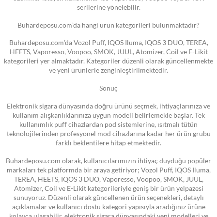
serilerine yönelebilir.
Buhardeposu.com’da hangi ürün kategorileri bulunmaktadır?
Buhardeposu.com’da Vozol Puff, IQOS Iluma, IQOS 3 DUO, TEREA,
HEETS, Vaporesso, Voopoo, SMOK, JUUL, Atomizer, Coil ve E-Likit
kategorileri yer almaktadır. Kategoriler düzenli olarak güncellenmekte
ve yeni ürünlerle zenginleştirilmektedir.
Sonuç
Elektronik sigara dünyasında doğru ürünü seçmek, ihtiyaçlarınıza ve
kullanım alışkanlıklarınıza uygun modeli belirlemekle başlar. Tek
kullanımlık puff cihazlardan pod sistemlerine, ısıtmalı tütün
teknolojilerinden profesyonel mod cihazlarına kadar her ürün grubu
farklı beklentilere hitap etmektedir.
Buhardeposu.com olarak, kullanıcılarımızın ihtiyaç duyduğu popüler
markaları tek platformda bir araya getiriyor; Vozol Puff, IQOS Iluma,
TEREA, HEETS, IQOS 3 DUO, Vaporesso, Voopoo, SMOK, JUUL,
Atomizer, Coil ve E-Likit kategorileriyle geniş bir ürün yelpazesi
sunuyoruz. Düzenli olarak güncellenen ürün seçenekleri, detaylı
açıklamalar ve kullanıcı dostu kategori yapısıyla aradığınız ürüne
kolayca ulaşabilir, elektronik sigara dünyasındaki yeni modelleri ve