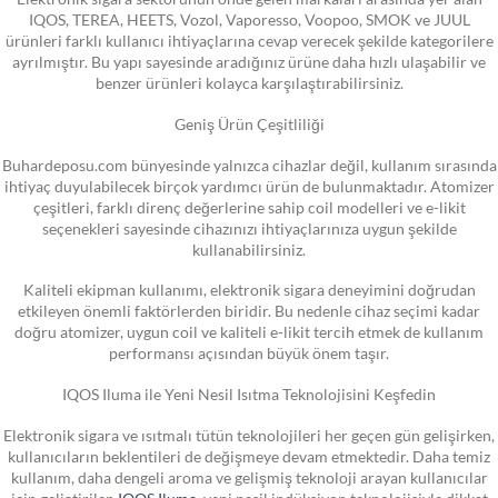
IQOS, TEREA, HEETS, Vozol, Vaporesso, Voopoo, SMOK ve JUUL
ürünleri farklı kullanıcı ihtiyaçlarına cevap verecek şekilde kategorilere
ayrılmıştır. Bu yapı sayesinde aradığınız ürüne daha hızlı ulaşabilir ve
benzer ürünleri kolayca karşılaştırabilirsiniz.
Geniş Ürün Çeşitliliği
Buhardeposu.com bünyesinde yalnızca cihazlar değil, kullanım sırasında
ihtiyaç duyulabilecek birçok yardımcı ürün de bulunmaktadır. Atomizer
çeşitleri, farklı direnç değerlerine sahip coil modelleri ve e-likit
seçenekleri sayesinde cihazınızı ihtiyaçlarınıza uygun şekilde
kullanabilirsiniz.
Kaliteli ekipman kullanımı, elektronik sigara deneyimini doğrudan
etkileyen önemli faktörlerden biridir. Bu nedenle cihaz seçimi kadar
doğru atomizer, uygun coil ve kaliteli e-likit tercih etmek de kullanım
performansı açısından büyük önem taşır.
IQOS Iluma ile Yeni Nesil Isıtma Teknolojisini Keşfedin
Elektronik sigara ve ısıtmalı tütün teknolojileri her geçen gün gelişirken,
kullanıcıların beklentileri de değişmeye devam etmektedir. Daha temiz
kullanım, daha dengeli aroma ve gelişmiş teknoloji arayan kullanıcılar
için geliştirilen
IQOS Iluma
, yeni nesil indüksiyon teknolojisiyle dikkat