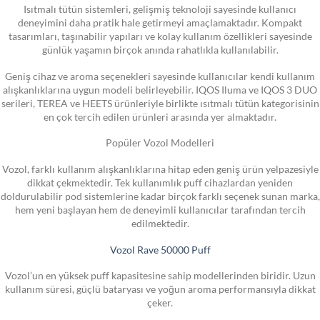
Isıtmalı tütün sistemleri, gelişmiş teknoloji sayesinde kullanıcı
deneyimini daha pratik hale getirmeyi amaçlamaktadır. Kompakt
tasarımları, taşınabilir yapıları ve kolay kullanım özellikleri sayesinde
günlük yaşamın birçok anında rahatlıkla kullanılabilir.
Geniş cihaz ve aroma seçenekleri sayesinde kullanıcılar kendi kullanım
alışkanlıklarına uygun modeli belirleyebilir. IQOS Iluma ve IQOS 3 DUO
serileri, TEREA ve HEETS ürünleriyle birlikte ısıtmalı tütün kategorisinin
en çok tercih edilen ürünleri arasında yer almaktadır.
Popüler Vozol Modelleri
Vozol, farklı kullanım alışkanlıklarına hitap eden geniş ürün yelpazesiyle
dikkat çekmektedir. Tek kullanımlık puff cihazlardan yeniden
doldurulabilir pod sistemlerine kadar birçok farklı seçenek sunan marka,
hem yeni başlayan hem de deneyimli kullanıcılar tarafından tercih
edilmektedir.
Vozol Rave 50000 Puff
Vozol’un en yüksek puff kapasitesine sahip modellerinden biridir. Uzun
kullanım süresi, güçlü bataryası ve yoğun aroma performansıyla dikkat
çeker.