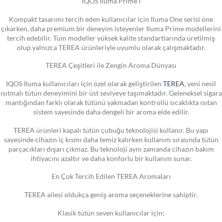
IQOS Iluma Prime i
Kompakt tasarımı tercih eden kullanıcılar için Iluma One serisi öne
çıkarken, daha premium bir deneyim isteyenler Iluma Prime modellerini
tercih edebilir. Tüm modeller yüksek kalite standartlarında üretilmiş
olup yalnızca TEREA ürünleriyle uyumlu olarak çalışmaktadır.
TEREA Çeşitleri ile Zengin Aroma Dünyası
IQOS Iluma kullanıcıları için özel olarak geliştirilen
TEREA
, yeni nesil
ısıtmalı tütün deneyimini bir üst seviyeye taşımaktadır. Geleneksel sigara
mantığından farklı olarak tütünü yakmadan kontrollü sıcaklıkta ısıtan
sistem sayesinde daha dengeli bir aroma elde edilir.
TEREA ürünleri kapalı tütün çubuğu teknolojisi kullanır. Bu yapı
sayesinde cihazın iç kısmı daha temiz kalırken kullanım sırasında tütün
parçacıkları dışarı çıkmaz. Bu teknoloji aynı zamanda cihazın bakım
ihtiyacını azaltır ve daha konforlu bir kullanım sunar.
En Çok Tercih Edilen TEREA Aromaları
TEREA ailesi oldukça geniş aroma seçeneklerine sahiptir.
Klasik tütün seven kullanıcılar için;