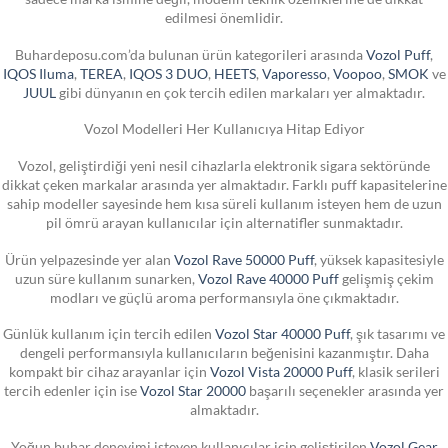
edilmesi önemlidir.
Buhardeposu.com’da bulunan ürün kategorileri arasında
Vozol Puff
,
IQOS Iluma
,
TEREA
,
IQOS 3 DUO
,
HEETS
,
Vaporesso
,
Voopoo
,
SMOK
ve
JUUL
gibi dünyanın en çok tercih edilen markaları yer almaktadır.
Vozol Modelleri Her Kullanıcıya Hitap Ediyor
Vozol, geliştirdiği yeni nesil cihazlarla elektronik sigara sektöründe
dikkat çeken markalar arasında yer almaktadır. Farklı puff kapasitelerine
sahip modeller sayesinde hem kısa süreli kullanım isteyen hem de uzun
pil ömrü arayan kullanıcılar için alternatifler sunmaktadır.
Ürün yelpazesinde yer alan
Vozol Rave 50000 Puff
, yüksek kapasitesiyle
uzun süre kullanım sunarken,
Vozol Rave 40000 Puff
gelişmiş çekim
modları ve güçlü aroma performansıyla öne çıkmaktadır.
Günlük kullanım için tercih edilen
Vozol Star 40000 Puff
, şık tasarımı ve
dengeli performansıyla kullanıcıların beğenisini kazanmıştır. Daha
kompakt bir cihaz arayanlar için
Vozol Vista 20000 Puff
, klasik serileri
tercih edenler için ise
Vozol Star 20000
başarılı seçenekler arasında yer
almaktadır.
Yoğun buhar deneyimi isteyen kullanıcılar için geliştirilen
Vozol Gear