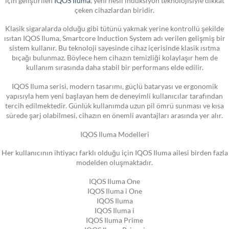
çeken cihazlardan biridir.
Klasik sigaralarda olduğu gibi tütünü yakmak yerine kontrollü şekilde
ısıtan IQOS Iluma, Smartcore Induction System adı verilen gelişmiş bir
sistem kullanır. Bu teknoloji sayesinde cihaz içerisinde klasik ısıtma
bıçağı bulunmaz. Böylece hem cihazın temizliği kolaylaşır hem de
kullanım sırasında daha stabil bir performans elde edilir.
IQOS Iluma serisi, modern tasarımı, güçlü bataryası ve ergonomik
yapısıyla hem yeni başlayan hem de deneyimli kullanıcılar tarafından
tercih edilmektedir. Günlük kullanımda uzun pil ömrü sunması ve kısa
sürede şarj olabilmesi, cihazın en önemli avantajları arasında yer alır.
IQOS Iluma Modelleri
Her kullanıcının ihtiyacı farklı olduğu için IQOS Iluma ailesi birden fazla
modelden oluşmaktadır.
IQOS Iluma One
IQOS Iluma i One
IQOS Iluma
IQOS Iluma i
IQOS Iluma Prime