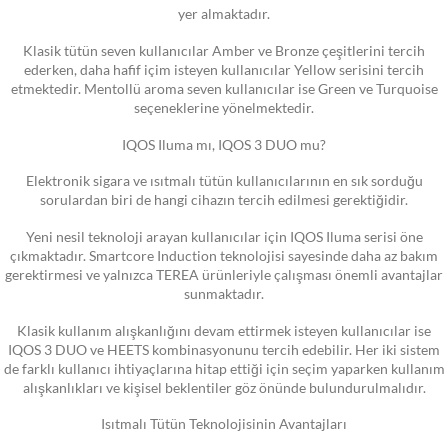
yer almaktadır.
Klasik tütün seven kullanıcılar Amber ve Bronze çeşitlerini tercih
ederken, daha hafif içim isteyen kullanıcılar Yellow serisini tercih
etmektedir. Mentollü aroma seven kullanıcılar ise Green ve Turquoise
seçeneklerine yönelmektedir.
IQOS Iluma mı, IQOS 3 DUO mu?
Elektronik sigara ve ısıtmalı tütün kullanıcılarının en sık sorduğu
sorulardan biri de hangi cihazın tercih edilmesi gerektiğidir.
Yeni nesil teknoloji arayan kullanıcılar için IQOS Iluma serisi öne
çıkmaktadır. Smartcore Induction teknolojisi sayesinde daha az bakım
gerektirmesi ve yalnızca TEREA ürünleriyle çalışması önemli avantajlar
sunmaktadır.
Klasik kullanım alışkanlığını devam ettirmek isteyen kullanıcılar ise
IQOS 3 DUO ve HEETS kombinasyonunu tercih edebilir. Her iki sistem
de farklı kullanıcı ihtiyaçlarına hitap ettiği için seçim yaparken kullanım
alışkanlıkları ve kişisel beklentiler göz önünde bulundurulmalıdır.
Isıtmalı Tütün Teknolojisinin Avantajları