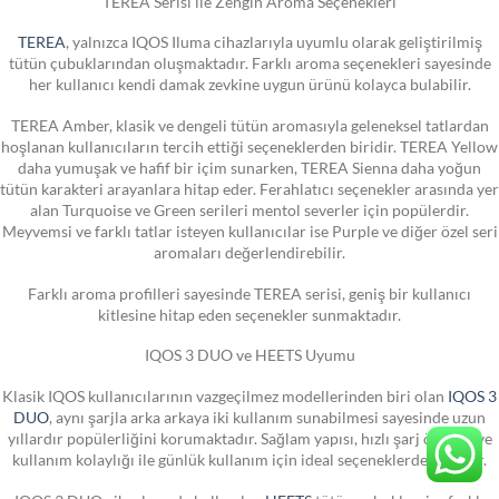
TEREA Serisi ile Zengin Aroma Seçenekleri
TEREA
, yalnızca IQOS Iluma cihazlarıyla uyumlu olarak geliştirilmiş
tütün çubuklarından oluşmaktadır. Farklı aroma seçenekleri sayesinde
her kullanıcı kendi damak zevkine uygun ürünü kolayca bulabilir.
TEREA Amber, klasik ve dengeli tütün aromasıyla geleneksel tatlardan
hoşlanan kullanıcıların tercih ettiği seçeneklerden biridir. TEREA Yellow
daha yumuşak ve hafif bir içim sunarken, TEREA Sienna daha yoğun
tütün karakteri arayanlara hitap eder. Ferahlatıcı seçenekler arasında yer
alan Turquoise ve Green serileri mentol severler için popülerdir.
Meyvemsi ve farklı tatlar isteyen kullanıcılar ise Purple ve diğer özel seri
aromaları değerlendirebilir.
Farklı aroma profilleri sayesinde TEREA serisi, geniş bir kullanıcı
kitlesine hitap eden seçenekler sunmaktadır.
IQOS 3 DUO ve HEETS Uyumu
Klasik IQOS kullanıcılarının vazgeçilmez modellerinden biri olan
IQOS 3
DUO
, aynı şarjla arka arkaya iki kullanım sunabilmesi sayesinde uzun
yıllardır popülerliğini korumaktadır. Sağlam yapısı, hızlı şarj özelliği ve
kullanım kolaylığı ile günlük kullanım için ideal seçeneklerden biridir.