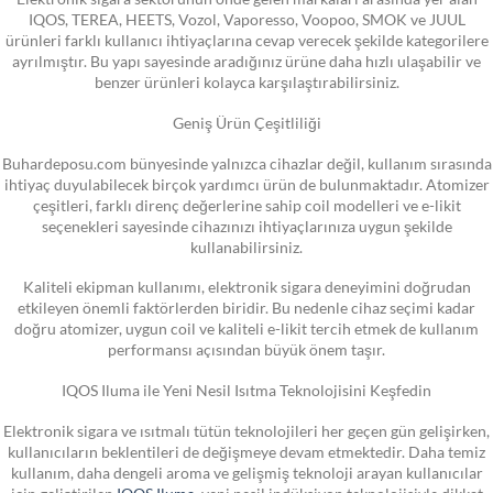
IQOS, TEREA, HEETS, Vozol, Vaporesso, Voopoo, SMOK ve JUUL
ürünleri farklı kullanıcı ihtiyaçlarına cevap verecek şekilde kategorilere
ayrılmıştır. Bu yapı sayesinde aradığınız ürüne daha hızlı ulaşabilir ve
benzer ürünleri kolayca karşılaştırabilirsiniz.
Geniş Ürün Çeşitliliği
Buhardeposu.com bünyesinde yalnızca cihazlar değil, kullanım sırasında
ihtiyaç duyulabilecek birçok yardımcı ürün de bulunmaktadır. Atomizer
çeşitleri, farklı direnç değerlerine sahip coil modelleri ve e-likit
seçenekleri sayesinde cihazınızı ihtiyaçlarınıza uygun şekilde
kullanabilirsiniz.
Kaliteli ekipman kullanımı, elektronik sigara deneyimini doğrudan
etkileyen önemli faktörlerden biridir. Bu nedenle cihaz seçimi kadar
doğru atomizer, uygun coil ve kaliteli e-likit tercih etmek de kullanım
performansı açısından büyük önem taşır.
IQOS Iluma ile Yeni Nesil Isıtma Teknolojisini Keşfedin
Elektronik sigara ve ısıtmalı tütün teknolojileri her geçen gün gelişirken,
kullanıcıların beklentileri de değişmeye devam etmektedir. Daha temiz
kullanım, daha dengeli aroma ve gelişmiş teknoloji arayan kullanıcılar
için geliştirilen
IQOS Iluma
, yeni nesil indüksiyon teknolojisiyle dikkat