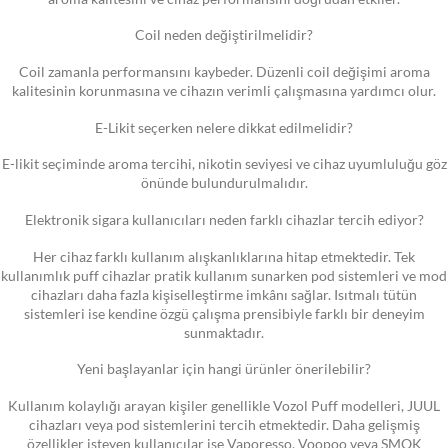
Coil neden değiştirilmelidir?
Coil zamanla performansını kaybeder. Düzenli coil değişimi aroma
kalitesinin korunmasına ve cihazın verimli çalışmasına yardımcı olur.
E-Likit seçerken nelere dikkat edilmelidir?
E-likit seçiminde aroma tercihi, nikotin seviyesi ve cihaz uyumluluğu göz
önünde bulundurulmalıdır.
Elektronik sigara kullanıcıları neden farklı cihazlar tercih ediyor?
Her cihaz farklı kullanım alışkanlıklarına hitap etmektedir. Tek
kullanımlık puff cihazlar pratik kullanım sunarken pod sistemleri ve mod
cihazları daha fazla kişiselleştirme imkânı sağlar. Isıtmalı tütün
sistemleri ise kendine özgü çalışma prensibiyle farklı bir deneyim
sunmaktadır.
Yeni başlayanlar için hangi ürünler önerilebilir?
Kullanım kolaylığı arayan kişiler genellikle Vozol Puff modelleri, JUUL
cihazları veya pod sistemlerini tercih etmektedir. Daha gelişmiş
özellikler isteyen kullanıcılar ise Vaporesso, Voopoo veya SMOK