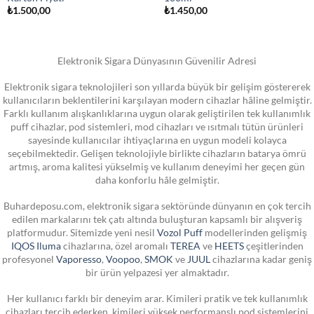
₺
1.500,00
₺
1.450,00
Elektronik Sigara Dünyasının Güvenilir Adresi
Elektronik sigara teknolojileri son yıllarda büyük bir gelişim göstererek
kullanıcıların beklentilerini karşılayan modern cihazlar hâline gelmiştir.
Farklı kullanım alışkanlıklarına uygun olarak geliştirilen tek kullanımlık
puff cihazlar, pod sistemleri, mod cihazları ve ısıtmalı tütün ürünleri
sayesinde kullanıcılar ihtiyaçlarına en uygun modeli kolayca
seçebilmektedir. Gelişen teknolojiyle birlikte cihazların batarya ömrü
artmış, aroma kalitesi yükselmiş ve kullanım deneyimi her geçen gün
daha konforlu hâle gelmiştir.
Buhardeposu.com, elektronik sigara sektöründe dünyanın en çok tercih
edilen markalarını tek çatı altında buluşturan kapsamlı bir alışveriş
platformudur. Sitemizde yeni nesil
Vozol Puff
modellerinden gelişmiş
IQOS Iluma
cihazlarına, özel aromalı
TEREA
ve
HEETS
çeşitlerinden
profesyonel
Vaporesso
,
Voopoo
,
SMOK
ve
JUUL
cihazlarına kadar geniş
bir ürün yelpazesi yer almaktadır.
Her kullanıcı farklı bir deneyim arar. Kimileri pratik ve tek kullanımlık
cihazları tercih ederken, kimileri yüksek performanslı pod sistemlerini