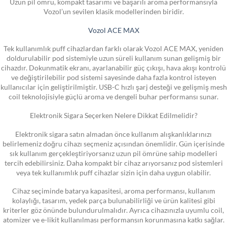
Uzun pil ömrü, kompakt tasarımı ve başarılı aroma performansıyla
Vozol’un sevilen klasik modellerinden biridir.
Vozol ACE MAX
Tek kullanımlık puff cihazlardan farklı olarak Vozol ACE MAX, yeniden
doldurulabilir pod sistemiyle uzun süreli kullanım sunan gelişmiş bir
cihazdır. Dokunmatik ekranı, ayarlanabilir güç çıkışı, hava akışı kontrolü
ve değiştirilebilir pod sistemi sayesinde daha fazla kontrol isteyen
kullanıcılar için geliştirilmiştir. USB-C hızlı şarj desteği ve gelişmiş mesh
coil teknolojisiyle güçlü aroma ve dengeli buhar performansı sunar.
Elektronik Sigara Seçerken Nelere Dikkat Edilmelidir?
Elektronik sigara satın almadan önce kullanım alışkanlıklarınızı
belirlemeniz doğru cihazı seçmeniz açısından önemlidir. Gün içerisinde
sık kullanım gerçekleştiriyorsanız uzun pil ömrüne sahip modelleri
tercih edebilirsiniz. Daha kompakt bir cihaz arıyorsanız pod sistemleri
veya tek kullanımlık puff cihazlar sizin için daha uygun olabilir.
Cihaz seçiminde batarya kapasitesi, aroma performansı, kullanım
kolaylığı, tasarım, yedek parça bulunabilirliği ve ürün kalitesi gibi
kriterler göz önünde bulundurulmalıdır. Ayrıca cihazınızla uyumlu coil,
atomizer ve e-likit kullanılması performansın korunmasına katkı sağlar.