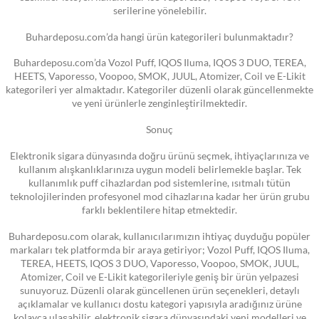
serilerine yönelebilir.
Buhardeposu.com’da hangi ürün kategorileri bulunmaktadır?
Buhardeposu.com’da Vozol Puff, IQOS Iluma, IQOS 3 DUO, TEREA,
HEETS, Vaporesso, Voopoo, SMOK, JUUL, Atomizer, Coil ve E-Likit
kategorileri yer almaktadır. Kategoriler düzenli olarak güncellenmekte
ve yeni ürünlerle zenginleştirilmektedir.
Sonuç
Elektronik sigara dünyasında doğru ürünü seçmek, ihtiyaçlarınıza ve
kullanım alışkanlıklarınıza uygun modeli belirlemekle başlar. Tek
kullanımlık puff cihazlardan pod sistemlerine, ısıtmalı tütün
teknolojilerinden profesyonel mod cihazlarına kadar her ürün grubu
farklı beklentilere hitap etmektedir.
Buhardeposu.com olarak, kullanıcılarımızın ihtiyaç duyduğu popüler
markaları tek platformda bir araya getiriyor; Vozol Puff, IQOS Iluma,
TEREA, HEETS, IQOS 3 DUO, Vaporesso, Voopoo, SMOK, JUUL,
Atomizer, Coil ve E-Likit kategorileriyle geniş bir ürün yelpazesi
sunuyoruz. Düzenli olarak güncellenen ürün seçenekleri, detaylı
açıklamalar ve kullanıcı dostu kategori yapısıyla aradığınız ürüne
kolayca ulaşabilir, elektronik sigara dünyasındaki yeni modelleri ve