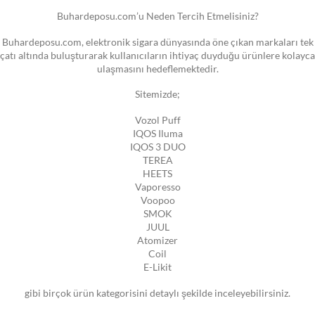
Buhardeposu.com’u Neden Tercih Etmelisiniz?
Buhardeposu.com, elektronik sigara dünyasında öne çıkan markaları tek
çatı altında buluşturarak kullanıcıların ihtiyaç duyduğu ürünlere kolayca
ulaşmasını hedeflemektedir.
Sitemizde;
Vozol Puff
IQOS Iluma
IQOS 3 DUO
TEREA
HEETS
Vaporesso
Voopoo
SMOK
JUUL
Atomizer
Coil
E-Likit
gibi birçok ürün kategorisini detaylı şekilde inceleyebilirsiniz.