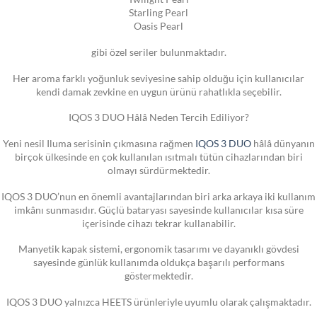
Starling Pearl
Oasis Pearl
gibi özel seriler bulunmaktadır.
Her aroma farklı yoğunluk seviyesine sahip olduğu için kullanıcılar
kendi damak zevkine en uygun ürünü rahatlıkla seçebilir.
IQOS 3 DUO Hâlâ Neden Tercih Ediliyor?
Yeni nesil Iluma serisinin çıkmasına rağmen
IQOS 3 DUO
hâlâ dünyanın
birçok ülkesinde en çok kullanılan ısıtmalı tütün cihazlarından biri
olmayı sürdürmektedir.
IQOS 3 DUO’nun en önemli avantajlarından biri arka arkaya iki kullanım
imkânı sunmasıdır. Güçlü bataryası sayesinde kullanıcılar kısa süre
içerisinde cihazı tekrar kullanabilir.
Manyetik kapak sistemi, ergonomik tasarımı ve dayanıklı gövdesi
sayesinde günlük kullanımda oldukça başarılı performans
göstermektedir.
IQOS 3 DUO yalnızca HEETS ürünleriyle uyumlu olarak çalışmaktadır.