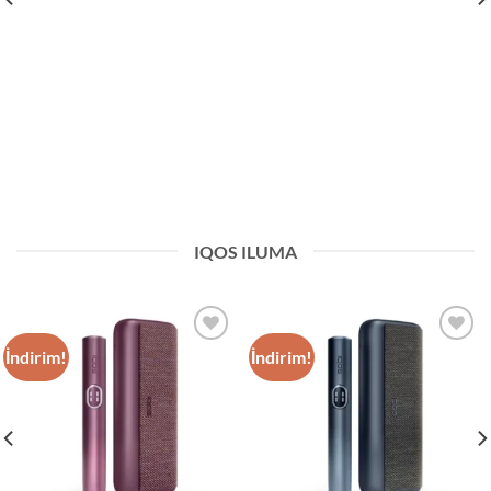
IQOS ILUMA
İndirim!
İndirim!
Add to
Add to
wishlist
wishlist