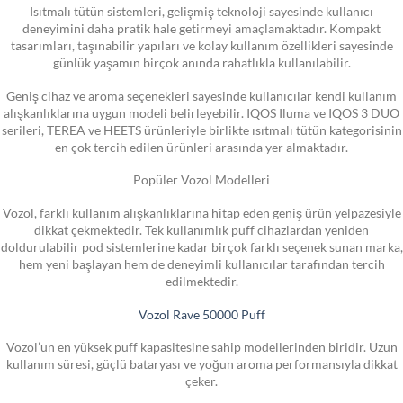
Isıtmalı tütün sistemleri, gelişmiş teknoloji sayesinde kullanıcı
deneyimini daha pratik hale getirmeyi amaçlamaktadır. Kompakt
tasarımları, taşınabilir yapıları ve kolay kullanım özellikleri sayesinde
günlük yaşamın birçok anında rahatlıkla kullanılabilir.
Geniş cihaz ve aroma seçenekleri sayesinde kullanıcılar kendi kullanım
alışkanlıklarına uygun modeli belirleyebilir. IQOS Iluma ve IQOS 3 DUO
serileri, TEREA ve HEETS ürünleriyle birlikte ısıtmalı tütün kategorisinin
en çok tercih edilen ürünleri arasında yer almaktadır.
Popüler Vozol Modelleri
Vozol, farklı kullanım alışkanlıklarına hitap eden geniş ürün yelpazesiyle
dikkat çekmektedir. Tek kullanımlık puff cihazlardan yeniden
doldurulabilir pod sistemlerine kadar birçok farklı seçenek sunan marka,
hem yeni başlayan hem de deneyimli kullanıcılar tarafından tercih
edilmektedir.
Vozol Rave 50000 Puff
Vozol’un en yüksek puff kapasitesine sahip modellerinden biridir. Uzun
kullanım süresi, güçlü bataryası ve yoğun aroma performansıyla dikkat
çeker.