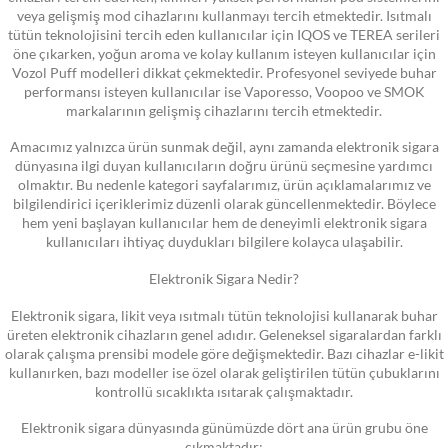
veya gelişmiş mod cihazlarını kullanmayı tercih etmektedir. Isıtmalı
tütün teknolojisini tercih eden kullanıcılar için IQOS ve TEREA serileri
öne çıkarken, yoğun aroma ve kolay kullanım isteyen kullanıcılar için
Vozol Puff modelleri dikkat çekmektedir. Profesyonel seviyede buhar
performansı isteyen kullanıcılar ise Vaporesso, Voopoo ve SMOK
markalarının gelişmiş cihazlarını tercih etmektedir.
Amacımız yalnızca ürün sunmak değil, aynı zamanda elektronik sigara
dünyasına ilgi duyan kullanıcıların doğru ürünü seçmesine yardımcı
olmaktır. Bu nedenle kategori sayfalarımız, ürün açıklamalarımız ve
bilgilendirici içeriklerimiz düzenli olarak güncellenmektedir. Böylece
hem yeni başlayan kullanıcılar hem de deneyimli elektronik sigara
kullanıcıları ihtiyaç duydukları bilgilere kolayca ulaşabilir.
Elektronik Sigara Nedir?
Elektronik sigara, likit veya ısıtmalı tütün teknolojisi kullanarak buhar
üreten elektronik cihazların genel adıdır. Geleneksel sigaralardan farklı
olarak çalışma prensibi modele göre değişmektedir. Bazı cihazlar e-likit
kullanırken, bazı modeller ise özel olarak geliştirilen tütün çubuklarını
kontrollü sıcaklıkta ısıtarak çalışmaktadır.
Elektronik sigara dünyasında günümüzde dört ana ürün grubu öne
çıkmaktadır: