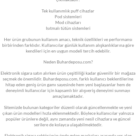
Tek kullanımlık puff cihazlar
Pod sistemleri
Mod cihazları
Isıtmalı tütün sistemleri
Her ürün grubunun kullanım amacı, teknik özellikleri ve performansı
birbirinden farklıdır. Kullanıcılar günlük kullanım alışkanlıklarına göre
kendileri için en uygun modeli tercih edebilir.
Neden Buhardeposu.com?
Elektronik sigara satın alırken ürün çeşitliliği kadar güvenilir bir mağaza
seçmek de önemlidir. Buhardeposu.com, farklı kullanıcı beklentilerine
hitap eden geniş ürün gamı sayesinde hem yeni başlayanlar hem de
deneyimli kullanıcılar için kapsamlı bir alışveriş deneyimi sunmayı
amaçlamaktadır.
Sitemizde bulunan kategoriler düzenli olarak güncellenmekte ve yeni
çıkan ürün modelleri hızla eklenmektedir. Böylece kullanıcılar yalnızca
popüler ürünlere değil, aynı zamanda yeni nesil cihazlara ve güncel
serilere de kolayca ulaşabilmektedir.
Elektronik sigara sektörünün önde gelen markaları arasında yer alan