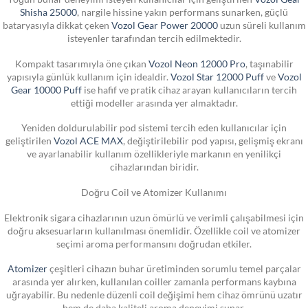
Shisha 25000
, nargile hissine yakın performans sunarken, güçlü
bataryasıyla dikkat çeken
Vozol Gear Power 20000
uzun süreli kullanım
isteyenler tarafından tercih edilmektedir.
Kompakt tasarımıyla öne çıkan
Vozol Neon 12000 Pro
, taşınabilir
yapısıyla günlük kullanım için idealdir.
Vozol Star 12000 Puff
ve
Vozol
Gear 10000 Puff
ise hafif ve pratik cihaz arayan kullanıcıların tercih
ettiği modeller arasında yer almaktadır.
Yeniden doldurulabilir pod sistemi tercih eden kullanıcılar için
geliştirilen
Vozol ACE MAX
, değiştirilebilir pod yapısı, gelişmiş ekranı
ve ayarlanabilir kullanım özellikleriyle markanın en yenilikçi
cihazlarından biridir.
Doğru Coil ve Atomizer Kullanımı
Elektronik sigara cihazlarının uzun ömürlü ve verimli çalışabilmesi için
doğru aksesuarların kullanılması önemlidir. Özellikle coil ve atomizer
seçimi aroma performansını doğrudan etkiler.
Atomizer
çeşitleri cihazın buhar üretiminden sorumlu temel parçalar
arasında yer alırken, kullanılan coiller zamanla performans kaybına
uğrayabilir. Bu nedenle düzenli coil değişimi hem cihaz ömrünü uzatır
hem de daha kaliteli aroma deneyimi sunar.