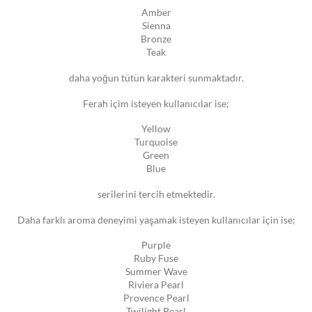
Amber
Sienna
Bronze
Teak
daha yoğun tütün karakteri sunmaktadır.
Ferah içim isteyen kullanıcılar ise;
Yellow
Turquoise
Green
Blue
serilerini tercih etmektedir.
Daha farklı aroma deneyimi yaşamak isteyen kullanıcılar için ise;
Purple
Ruby Fuse
Summer Wave
Riviera Pearl
Provence Pearl
Twilight Pearl