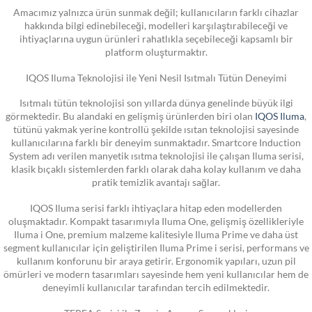
Amacımız yalnızca ürün sunmak değil; kullanıcıların farklı cihazlar
hakkında bilgi edinebileceği, modelleri karşılaştırabileceği ve
ihtiyaçlarına uygun ürünleri rahatlıkla seçebileceği kapsamlı bir
platform oluşturmaktır.
IQOS Iluma Teknolojisi ile Yeni Nesil Isıtmalı Tütün Deneyimi
Isıtmalı tütün teknolojisi son yıllarda dünya genelinde büyük ilgi
görmektedir. Bu alandaki en gelişmiş ürünlerden biri olan
IQOS Iluma
,
tütünü yakmak yerine kontrollü şekilde ısıtan teknolojisi sayesinde
kullanıcılarına farklı bir deneyim sunmaktadır. Smartcore Induction
System adı verilen manyetik ısıtma teknolojisi ile çalışan Iluma serisi,
klasik bıçaklı sistemlerden farklı olarak daha kolay kullanım ve daha
pratik temizlik avantajı sağlar.
IQOS Iluma serisi farklı ihtiyaçlara hitap eden modellerden
oluşmaktadır. Kompakt tasarımıyla Iluma One, gelişmiş özellikleriyle
Iluma i One, premium malzeme kalitesiyle Iluma Prime ve daha üst
segment kullanıcılar için geliştirilen Iluma Prime i serisi, performans ve
kullanım konforunu bir araya getirir. Ergonomik yapıları, uzun pil
ömürleri ve modern tasarımları sayesinde hem yeni kullanıcılar hem de
deneyimli kullanıcılar tarafından tercih edilmektedir.