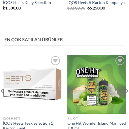
İQOS Heets Kelly Selection
İQOS Heets 5 Karton Kampanya
Orijinal
Şu
₺
1.500,00
₺
7.500,00
₺
6.250,00
fiyat:
andaki
₺7.500,00.
fiyat:
₺6.250,00.
EN ÇOK SATILAN ÜRÜNLER
Add to
Add to
wishlist
wishlist
IQOS HEETS
E-LIKIT
İQOS Heets Teak Selection 1
One Hit Wonder Island Man Iced
Karton Fiyatı
100ml