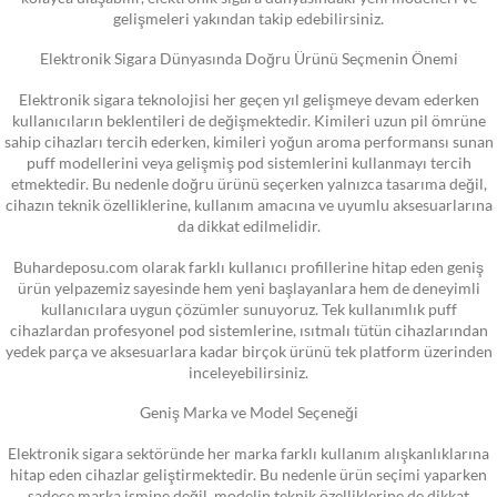
gelişmeleri yakından takip edebilirsiniz.
Elektronik Sigara Dünyasında Doğru Ürünü Seçmenin Önemi
Elektronik sigara teknolojisi her geçen yıl gelişmeye devam ederken
kullanıcıların beklentileri de değişmektedir. Kimileri uzun pil ömrüne
sahip cihazları tercih ederken, kimileri yoğun aroma performansı sunan
puff modellerini veya gelişmiş pod sistemlerini kullanmayı tercih
etmektedir. Bu nedenle doğru ürünü seçerken yalnızca tasarıma değil,
cihazın teknik özelliklerine, kullanım amacına ve uyumlu aksesuarlarına
da dikkat edilmelidir.
Buhardeposu.com olarak farklı kullanıcı profillerine hitap eden geniş
ürün yelpazemiz sayesinde hem yeni başlayanlara hem de deneyimli
kullanıcılara uygun çözümler sunuyoruz. Tek kullanımlık puff
cihazlardan profesyonel pod sistemlerine, ısıtmalı tütün cihazlarından
yedek parça ve aksesuarlara kadar birçok ürünü tek platform üzerinden
inceleyebilirsiniz.
Geniş Marka ve Model Seçeneği
Elektronik sigara sektöründe her marka farklı kullanım alışkanlıklarına
hitap eden cihazlar geliştirmektedir. Bu nedenle ürün seçimi yaparken
sadece marka ismine değil, modelin teknik özelliklerine de dikkat