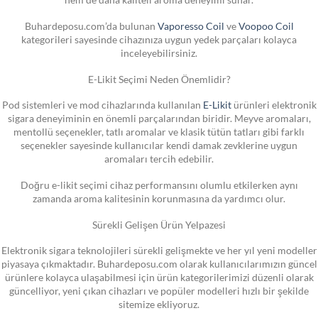
Buhardeposu.com’da bulunan
Vaporesso Coil
ve
Voopoo Coil
kategorileri sayesinde cihazınıza uygun yedek parçaları kolayca
inceleyebilirsiniz.
E-Likit Seçimi Neden Önemlidir?
Pod sistemleri ve mod cihazlarında kullanılan
E-Likit
ürünleri elektronik
sigara deneyiminin en önemli parçalarından biridir. Meyve aromaları,
mentollü seçenekler, tatlı aromalar ve klasik tütün tatları gibi farklı
seçenekler sayesinde kullanıcılar kendi damak zevklerine uygun
aromaları tercih edebilir.
Doğru e-likit seçimi cihaz performansını olumlu etkilerken aynı
zamanda aroma kalitesinin korunmasına da yardımcı olur.
Sürekli Gelişen Ürün Yelpazesi
Elektronik sigara teknolojileri sürekli gelişmekte ve her yıl yeni modeller
piyasaya çıkmaktadır. Buhardeposu.com olarak kullanıcılarımızın güncel
ürünlere kolayca ulaşabilmesi için ürün kategorilerimizi düzenli olarak
güncelliyor, yeni çıkan cihazları ve popüler modelleri hızlı bir şekilde
sitemize ekliyoruz.